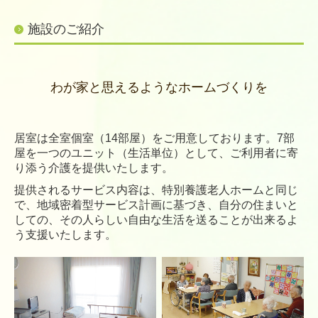
施設のご紹介
情報公開
採用情報
わが家と思えるようなホームづくりを
居
室は全室個室（14部屋）をご
用意しております。7部
屋を一つの
ユニット（生活単位）として、ご利
用者に寄
り添う介護を提供いたしま
す。
提供されるサービス内容は、特別
養護老人ホームと同じ
で、地域密着
型サービス計画に基づき、自分の住
まいと
しての、その人らしい自由な
生活を送ることが出来るよ
う支援い
たします。